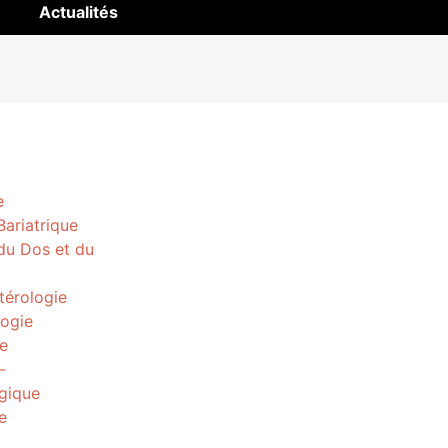
Actualités
e
Bariatrique
 du Dos et du
térologie
ogie
e
-
gique
e